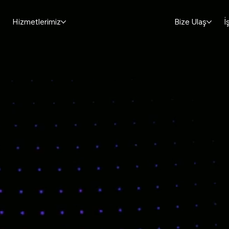
Hizmetlerimiz
Bize Ulaş
İ