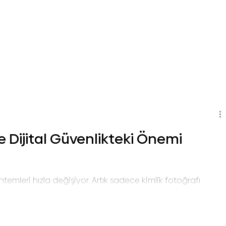
Services
Contact Us
Bec
ve Dijital Güvenlikteki Önemi
emleri hızla değişiyor. Artık sadece kimlik fotoğrafı
li değil. KYC (Müşterini Tanı) süreçleri, dijital güvenliğin
or. Bu yazıda, eski usul doğrulamanın neden yetersiz
nu ve neden işletmeler için kritik hale geldiğini detaylı