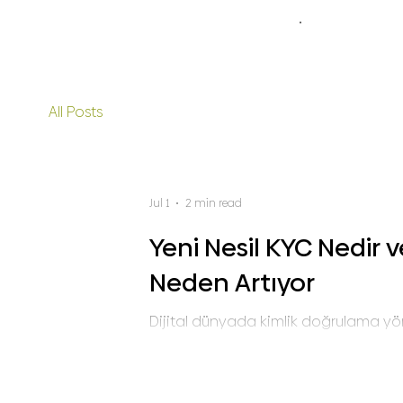
Solutions
All Posts
Jul 1
2 min read
Yeni Nesil KYC Nedir 
Neden Artıyor
Dijital dünyada kimlik doğrulama yönt
çekmek veya basit form doldurmak yeter
temel taşlarından biri olarak evriliy
kaldığını, yeni nesil KYC’nin ne olduğu