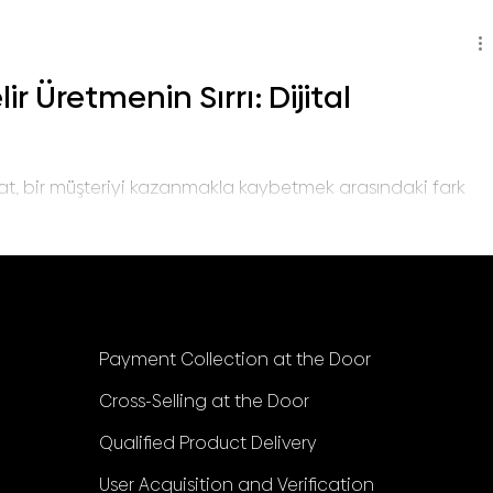
in kullanılan NFC çipli kimlik kartı KYC Nedir ve Neden
 Üretmenin Sırrı: Dijital
at, bir müşteriyi kazanmakla kaybetmek arasındaki fark
Services
Payment Collection at the Door
Cross-Selling at the Door
Qualified Product Delivery
User Acquisition and Verification