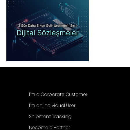
Corporate
I'm a Corporate Customer
I'm an Individual User
Shipment Tracking
Become a Partner